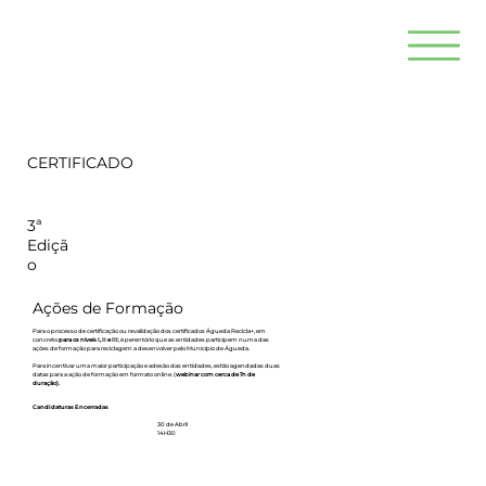
CERTIFICADO
3ª
Ediçã
o
Ações de Formação
Para o processo de certificação ou revalidação dos certificados Águeda Recicla+, em
concreto
para os níveis I, II e III
, é perentório que as entidades participem numa das
ações de formação para reciclagem a desenvolver pelo Município de Águeda.
Para incentivar uma maior participação e adesão das entidades, estão agendadas duas
datas para a ação de formação em formato online. (
webinar com cerca de 1h de
duração).
Candidaturas Encerradas
30 de Abril
14H30